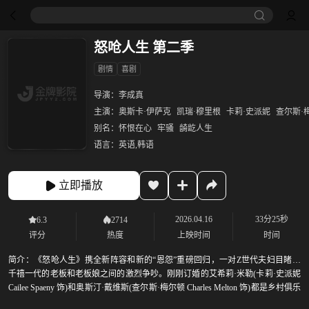
怒呛人生 第二季
剧情
喜剧
导演：
李成真
主演：
奥斯卡·伊萨克
凯瑞·穆里根
卡莉·史派妮
查尔斯·
别名：
怀恨在心
牢骚
𬺈龁人生
语言：
英语,韩语
立即播放
2026.04.16
33分25秒
6.3
2714
评分
热度
上映时间
时间
简介：
《怒呛人生》携全新阵容和新的“恩怨”重磅回归，一对Z世代夫妇目睹了
千禧一代的老板和老板娘之间的激烈争吵。刚刚订婚的艾希莉·米勒(卡莉·史派妮
Cailee Spaeny 饰)和奥斯汀·戴维斯(查尔斯·梅尔顿 Charles Melton 饰)都是乡村俱乐
部的基层员工，二人不幸被卷入总经理约书亚·马丁(奥斯卡·伊萨克 Oscar Isaac