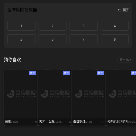
饰)和妻子琳赛·克莱恩-马丁(凯瑞·穆里根 Carey Mulligan 饰)摇摇欲坠的婚姻中。
两对夫妇都试图通过人情和胁迫来博取这家高档俱乐部富豪主人朴会长(尹汝贞
金牌影院
播放器
排序
Yeo-jeong Yoon 饰)的认可，而会长本人正为应对一桩牵涉第二任丈夫金医生(宋
康昊 Kang-ho Song 饰)的丑闻而忙得焦头烂额。
1
2
3
4
5
6
7
8
猜你喜欢
换一换
蓝光
蓝光
蓝光
蓝
耀眼
天才，女友
白日提灯
欠你的那场婚礼
5.9
9.6
6.7
(30全)
(14/28)
(41全)
(10全)